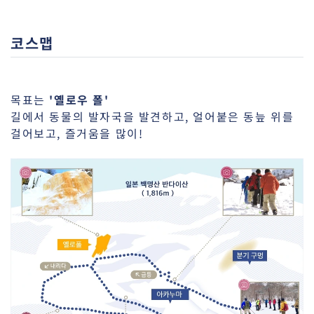
코스맵
목표는
'옐로우 폴'
길에서 동물의 발자국을 발견하고, 얼어붙은 동늪 위를
걸어보고, 즐거움을 많이!