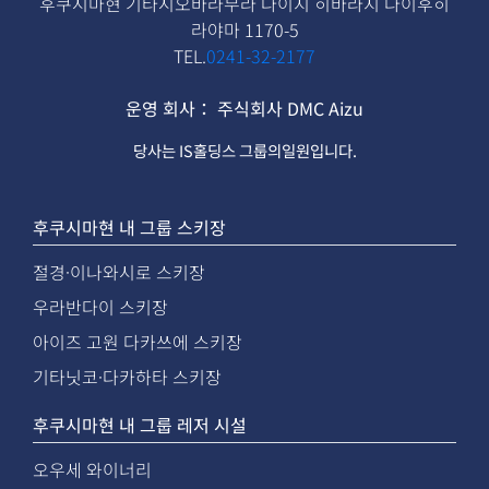
후쿠시마현 기타시오바라무라 다이지 히바라지 다이후히
라야마 1170-5
TEL.
0241-32-2177
운영 회사
：
주식회사 DMC Aizu
당사는
IS홀딩스
그룹의일원입니다.
후쿠시마현 내 그룹 스키장
절경·이나와시로 스키장
우라반다이 스키장
아이즈 고원 다카쓰에 스키장
기타닛코·다카하타 스키장
후쿠시마현 내 그룹 레저 시설
오우세 와이너리