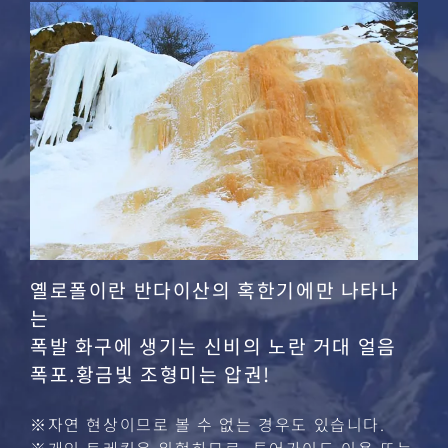
옐로폴이란 반다이산의 혹한기에만 나타나
는
폭발 화구에 생기는 신비의 노란 거대 얼음
폭포.황금빛 조형미는 압권!
※자연 현상이므로 볼 수 없는 경우도 있습니다.