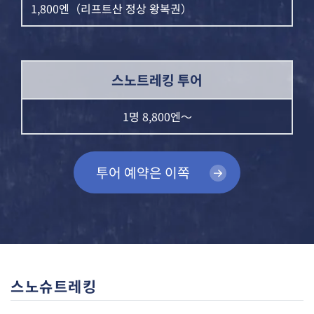
1,800엔（리프트산 정상 왕복권）
스노트레킹 투어
1명 8,800엔～
투어 예약은 이쪽
스노슈트레킹