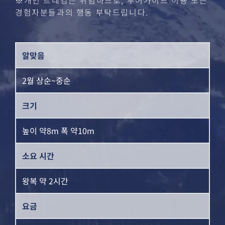
※개인 트레킹은 위험하므로, 투어가이드 이용 또는
경험자분들과의 행동 부탁드립니다.
알맞음
2월 상순~중순
크기
높이 약8m 폭 약10m
소요 시간
왕복 약 2시간
요금