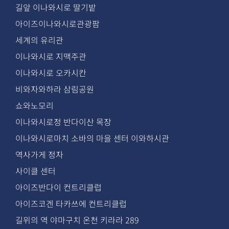
길앞 이나와시로 딸기밭
아이즈이나와시로관광팜
세계의 유리관
이나와시로 지맥주관
이나와시로 오카시칸
비와자와하라 삼림공원
쇼와노모리
이나와시로정 반다이산 목장
이나와시로마치 소바의 마을 센터 이와하시관
역사가게 정자
사이클 센터
아이즈반다이 컨트리클럽
아이즈코겐 타카쓰에 컨트리클럽
길위의 역 야마구치 온천 키라라 289