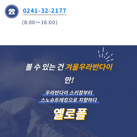
0241-32-2177
(8:00～16:00)
볼 수 있는 건
겨울
우라반다이
만!
우라반다이 스키장부터
스노슈트레킹으로 지향하다
옐로폴