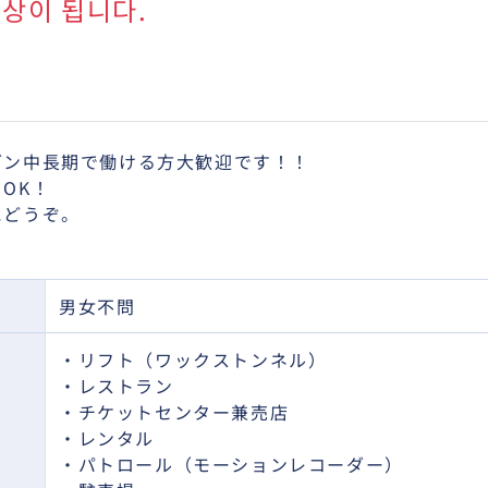
상이 됩니다.
ズン中長期で働ける方大歓迎です！！
OK！
にどうぞ。
男女不問
・リフト（ワックストンネル）
・レストラン
・チケットセンター兼売店
・レンタル
・パトロール（モーションレコーダー）