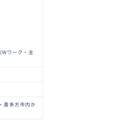
(Wワーク・主
内・喜多方市内か