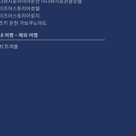
나와시로하야마온천 이나와시로관광호텔
이즈아스토리아호텔
이즈아스토리아로지
즈키 온천 가보쿠노야도
내 여행・해외 여행
MC트래블