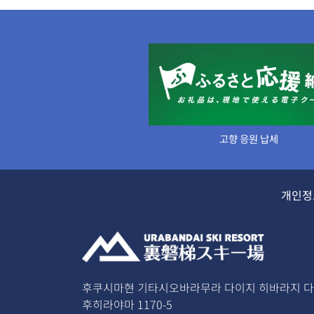
고향 응원 납세
개인정
후쿠시마현 기타시오바라무라 다이지 히바라지 
후히라야마 1170-5