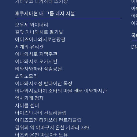
기타닛코·다카하타 스키장
이
아
후쿠시마현 내 그룹 레저 시설
아
아
오우세 와이너리
길앞 이나와시로 딸기밭
국
아이즈이나와시로관광팜
세계의 유리관
D
이나와시로 지맥주관
이나와시로 오카시칸
비와자와하라 삼림공원
쇼와노모리
이나와시로정 반다이산 목장
이나와시로마치 소바의 마을 센터 이와하시관
역사가게 정자
사이클 센터
아이즈반다이 컨트리클럽
아이즈코겐 타카쓰에 컨트리클럽
길위의 역 야마구치 온천 키라라 289
아즈키 온천 마도아케노유