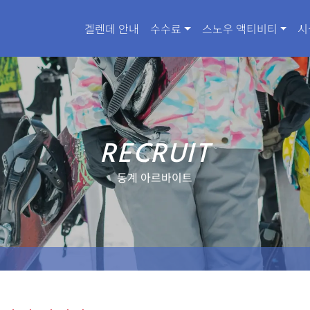
겔렌데 안내
수수료
스노우 액티비티
시
RECRUIT
동계 아르바이트