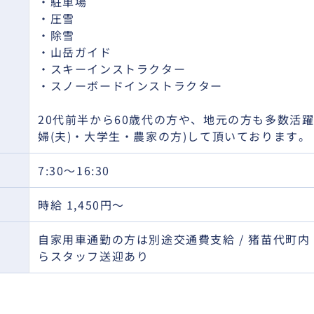
・駐車場
・圧雪
・除雪
・山岳ガイド
・スキーインストラクター
・スノーボードインストラクター
20代前半から60歳代の方や、地元の方も多数活躍
婦(夫)・大学生・農家の方)して頂いております。
7:30～16:30
時給 1,450円～
自家用車通勤の方は別途交通費支給 / 猪苗代町
らスタッフ送迎あり