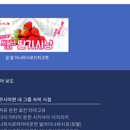
길 앞 이나와시로이치고엔
어 보도
쿠시마현 내 그룹 숙박 시설
카유 온천 료칸 타마고유
다이 아타미 온천 시키사이 이치리키
나와시로하야마온천 빌라이나와시로(호텔)