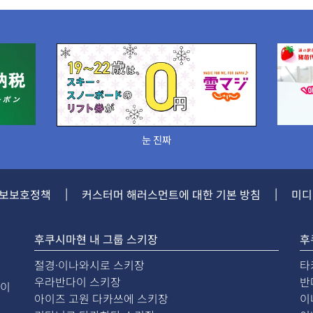
눈 진짜
|
|
보보호정책
커스터머 해러스먼트
에 대한 기본 방침
미디
후쿠시마현 내 그룹 스키장
후
절경·이나와시로 스키장
타
우라반다이 스키장
반
다이
아이즈 고원 다카쓰에 스키장
이