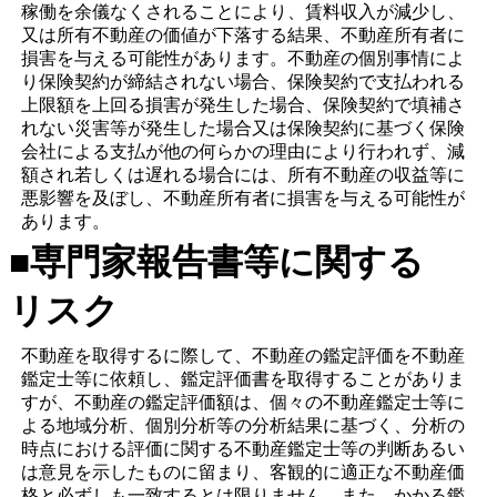
稼働を余儀なくされることにより、賃料収入が減少し、
又は所有不動産の価値が下落する結果、不動産所有者に
損害を与える可能性があります。不動産の個別事情によ
り保険契約が締結されない場合、保険契約で支払われる
上限額を上回る損害が発生した場合、保険契約で填補さ
れない災害等が発生した場合又は保険契約に基づく保険
会社による支払が他の何らかの理由により行われず、減
額され若しくは遅れる場合には、所有不動産の収益等に
悪影響を及ぼし、不動産所有者に損害を与える可能性が
あります。
■専門家報告書等に関する
リスク
不動産を取得するに際して、不動産の鑑定評価を不動産
鑑定士等に依頼し、鑑定評価書を取得することがありま
すが、不動産の鑑定評価額は、個々の不動産鑑定士等に
よる地域分析、個別分析等の分析結果に基づく、分析の
時点における評価に関する不動産鑑定士等の判断あるい
は意見を示したものに留まり、客観的に適正な不動産価
格と必ずしも一致するとは限りません。また、かかる鑑