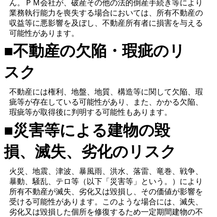
ん。ＰＭ会社が、破産その他の法的倒産手続き等により
業務執行能力を喪失する場合においては、所有不動産の
収益等に悪影響を及ぼし、不動産所有者に損害を与える
可能性があります。
■不動産の欠陥・瑕疵のリ
スク
不動産には権利、地盤、地質、構造等に関して欠陥、瑕
疵等が存在している可能性があり、また、かかる欠陥、
瑕疵等が取得後に判明する可能性もあります。
■災害等による建物の毀
損、滅失、劣化のリスク
火災、地震、津波、暴風雨、洪水、落雷、竜巻、戦争、
暴動、騒乱、テロ等（以下「災害等」という。）により
所有不動産が滅失、劣化又は毀損し、その価値が影響を
受ける可能性があります。このような場合には、滅失、
劣化又は毀損した個所を修復するため一定期間建物の不