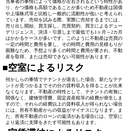
当事者の事情によって価格が左右されるという特性があ
り、かつ価格も高額であることが多いため不動産は国債
や上場株式等と比較し一般的に流動性が低いと考えられ
ています。売却を試みる際、実際に売却するまでには、
売り出し開始、買主探し、売買契約、買主によるデュー
デリジェンス、決済・引渡しまで最低でも1ヶ月～2カ月
はかかるケースが多いです。このように不動産は売買の
一定の時間と費用を要し、その時間と費用の見積もりが
困難なため、予想より多くの時間と費用が要され、不動
産を取得、または売却できない可能性があります。
■空室によるリスク
何かしらの事情でテナントが退去した場合、新たなテナ
ントが見つかるまでその分の賃料収入を得ることが出来
なくなります。不動産の特性として、テナントの有無に
関係なく、建物管理費、固定資産税等の経費が発生しま
すので、それらの経費以上の賃料収入が得られない場合
には、所有不動産からの収益がマイナスになります。ま
た、所有不動産のローンの返済がある場合には、空室に
より返済に支障をきたす可能性もあります。